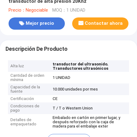
transductor de alta presión 20Khz
Precio：Negociable
MOQ：1 UNIDAD
Mejor precio
Contactar ahora
Descripción De Producto
,
transductor del ultrasonido
Alta luz
Transductores ultrasónicos
Cantidad de orden
1 UNIDAD
mínima
Capacidad de la
10.000 unidades por mes
fuente
Certificación
CE
Condiciones de
T / T o Western Union
pago
Embalado en cartón en primer lugar, y
Detalles de
después reforzado con la caja de
empaquetado
madera para el embalaje exter