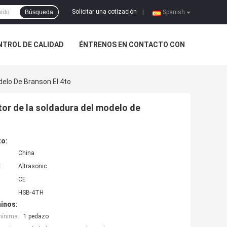
Solicitar una cotización
Búsqueda
|
Spanish
NTROL DE CALIDAD
ÉNTRENOS EN CONTACTO CON
elo De Branson El 4to
tor de la soldadura del modelo de
to:
China
:
Altrasonic
CE
HSB-4TH
inos:
mínima:
1 pedazo