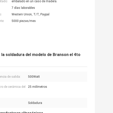
etado:
embalado en un caso de madera.
7 días laborables
o:
Western Union, T/T, Paypal
nte:
5000 piezas/mes
 la soldadura del modelo de Branson el 4to
encia de salida:
500Watt
ro de cerámica del
25 milímetros
Soldadura