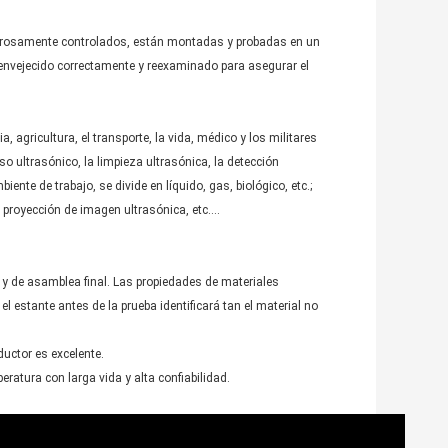
igurosamente controlados, están montadas y probadas en un
nvejecido correctamente y reexaminado para asegurar el
 agricultura, el transporte, la vida, médico y los militares
o ultrasónico, la limpieza ultrasónica, la detección
mbiente de trabajo, se divide en líquido, gas, biológico, etc.;
la proyección de imagen ultrasónica, etc….
y de asamblea final. Las propiedades de materiales
l estante antes de la prueba identificará tan el material no
uctor es excelente.
ratura con larga vida y alta confiabilidad.