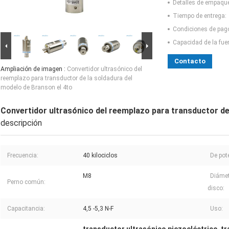
Detalles de empaqu
Tiempo de entrega:
Condiciones de pag
Capacidad de la fue
Contacto
Ampliación de imagen :
Convertidor ultrasónico del
reemplazo para transductor de la soldadura del
modelo de Branson el 4to
Convertidor ultrasónico del reemplazo para transductor de
descripción
Frecuencia:
40 kilociclos
De pot
M8
Diámet
Perno común:
disco:
Capacitancia:
4,5 -5,3 N-F
Uso: