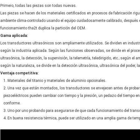
Primero, todas las piezas son todas nuevas.
Las piezas se hacen de los materiales certificados en procesos de fabricación r
ambiente clima-controlado usando el equipo cuidadosamente calibrado, después e
funcionamiento tha2t duplica la partición del OEM.
Gama aplicada:
Los transductores ultrasónicos son ampliamente utilizados. Se dividen en industria,
según la industria aplicada. Según las funciones observadas, se divide en el proces
ultrasónica, la detección, la supervisión, la telemetría, teledirigido, etc.; según el a
según la naturaleza, se divide en la detección ultrasónica, ultrasónica del poder, 
Ventaja competitiva:
1. Materiales del titanio y materiales de aluminio opcionales.
2. Una vez que están montados, los transductores se envejecen antes de probar 
piezoeléctricos pueden cambiar con tiempo y la presión, un pedazo del tiempo en e
conforme.
3. Uno por uno probando para asegurarse de que cada funcionamiento del transd
4. En buena resistencia térmica, puede ser utilizado en una amplia gama de tempe