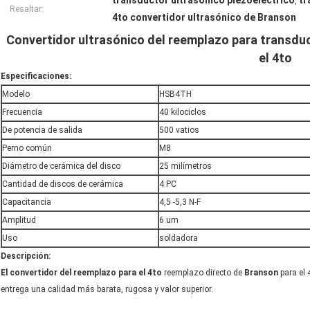
transductor ultrasónico piezoeléctrico
tr
,
Resaltar:
4to convertidor ultrasónico de Branson
Convertidor ultrasónico del reemplazo para transdu
el 4to
Especificaciones:
Modelo
HSB4TH
Frecuencia
40 kilociclos
De potencia de salida
500 vatios
Perno común
M8
Diámetro de cerámica del disco
25 milímetros
Cantidad de discos de cerámica
4 PC
Capacitancia
4,5 -5,3 N-F
Amplitud
6 um
Uso
soldadora
Descripción:
El convertidor del reemplazo para el 4to
reemplazo directo de
Branson
para el 
entrega una calidad más barata, rugosa y valor superior.