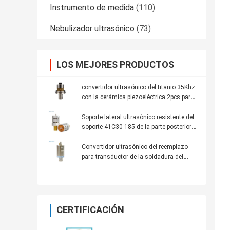
Instrumento de medida
(110)
Nebulizador ultrasónico
(73)
LOS MEJORES PRODUCTOS
convertidor ultrasónico del titanio 35Khz
con la cerámica piezoeléctrica 2pcs para
el uso de soldadura
Soporte lateral ultrasónico resistente del
soporte 41C30-185 de la parte posterior
de los convertidores 20khz 110-3122a
41C30 de Dukane
Convertidor ultrasónico del reemplazo
para transductor de la soldadura del
modelo de Branson el 4to
CERTIFICACIÓN