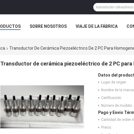
RODUCTOS
SOBRE NOSOTROS
VIAJE DE LA FÁBRICA
CO
CASOS
ica
Transductor De Cerámica Piezoeléctrico De 2 PC Para Homogene
Transductor de cerámica piezoeléctrico de 2 PC para
Datos del produc
Lugar de origen:
Nombre de la marca
Certificación:
Número de modelo:
Pago y Envío Térm
Cantidad de orden 
Precio: