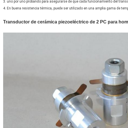
3. uno por uno probando para asegurarse de que cada funcionamiento del transd
4. En buena resistencia térmica, puede ser utilizado en una amplia gama de tempe
Transductor de cerámica piezoeléctrico de 2 PC para ho