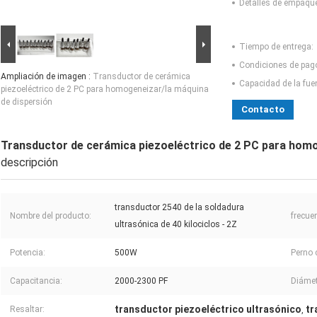
Detalles de empaqu
Tiempo de entrega:
Condiciones de pag
Ampliación de imagen :
Transductor de cerámica
Capacidad de la fue
piezoeléctrico de 2 PC para homogeneizar/la máquina
de dispersión
Contacto
Transductor de cerámica piezoeléctrico de 2 PC para homo
descripción
transductor 2540 de la soldadura
Nombre del producto:
frecue
ultrasónica de 40 kilociclos - 2Z
Potencia:
500W
Perno
Capacitancia:
2000-2300 PF
Diámet
transductor piezoeléctrico ultrasónico
tr
Resaltar:
,