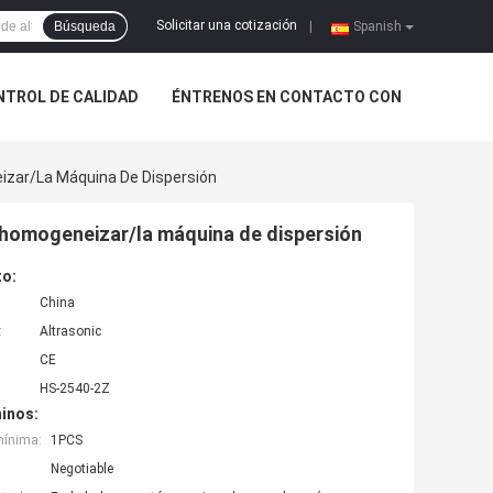
Solicitar una cotización
Búsqueda
|
Spanish
NTROL DE CALIDAD
ÉNTRENOS EN CONTACTO CON
izar/la Máquina De Dispersión
 homogeneizar/la máquina de dispersión
to:
China
:
Altrasonic
CE
HS-2540-2Z
inos:
mínima:
1PCS
Negotiable