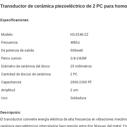
Transductor de cerámica piezoeléctrico de 2 PC para homo
Especificaciones:
Modelo
HS-2540-2Z
Frecuencia
40khz
De potencia de salida
500watt
Perno común
3/8-24UNF
Diámetro de cerámica del disco
25 milímetros
Cantidad de discos de cerámica
2 PC
Capacitancia
2000-2300 PF
Amplitud
2 um
Uso
Soldadura
Descripción:
El transductor convierte energía eléctrica de alta frecuencia en vibraciones mecáni
cerámica piezoeléctricos intercalados bajo presión entre dos bloques del metal. En