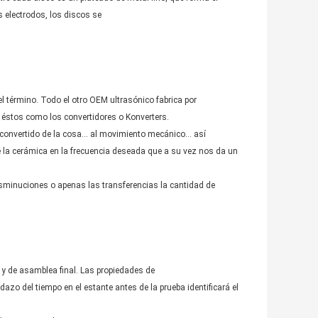
s electrodos, los discos se
l término. Todo el otro OEM ultrasónico fabrica por
a éstos como los convertidores o Konverters.
l convertido de la cosa… al movimiento mecánico… así
de la cerámica en la frecuencia deseada que a su vez nos da un
isminuciones o apenas las transferencias la cantidad de
.
y de asamblea final. Las propiedades de
azo del tiempo en el estante antes de la prueba identificará el