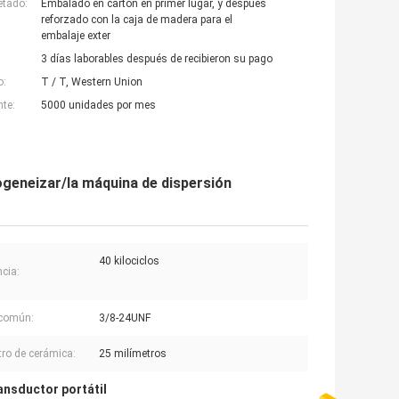
etado:
Embalado en cartón en primer lugar, y después
reforzado con la caja de madera para el
embalaje exter
3 días laborables después de recibieron su pago
o:
T / T, Western Union
nte:
5000 unidades por mes
geneizar/la máquina de dispersión
40 kilociclos
ncia:
 común:
3/8-24UNF
ro de cerámica:
25 milímetros
ansductor portátil