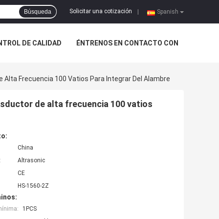
Solicitar una cotización
Búsqueda
|
Spanish
NTROL DE CALIDAD
ÉNTRENOS EN CONTACTO CON
 Alta Frecuencia 100 Vatios Para Integrar Del Alambre
sductor de alta frecuencia 100 vatios
to:
China
:
Altrasonic
CE
HS-1560-2Z
inos:
mínima:
1PCS