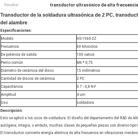
transductor ultrasónico de alta frecuenci
Resaltar:
Transductor de la soldadura ultrasónica de 2 PC, transducto
del alambre
Especificaciones:
Modelo
HS-1560-2Z
Frecuencia
60 kilociclos
De potencia de salida
100 vatios
Perno común
M6 * 0,75
Diámetro de cerámica del disco
15 milímetros
Cantidad de discos de cerámica
2 PC
Capacitancia
0.7 - 0,8 N-F
Amplitud
4 um
Uso
soldadora
Descripción:
Esto se aplicó a los usos de soldadura. El diseño del departamento del R&D de Al
autógena, integra, o embute, muchas clases de pequeñas piezas con diverso tipo
El transductor convierte energía eléctrica de alta frecuencia en vibraciones mecáni