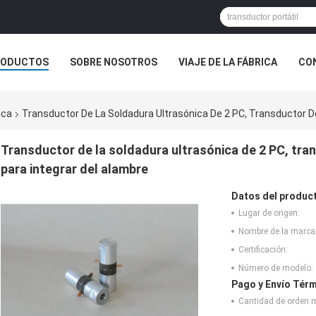
RODUCTOS
SOBRE NOSOTROS
VIAJE DE LA FÁBRICA
CO
CASOS
ica
Transductor De La Soldadura Ultrasónica De 2 PC, Transductor De
Transductor de la soldadura ultrasónica de 2 PC, tran
para integrar del alambre
Datos del produc
Lugar de origen:
Nombre de la marca
Certificación:
Número de modelo:
Pago y Envío Térm
Cantidad de orden 