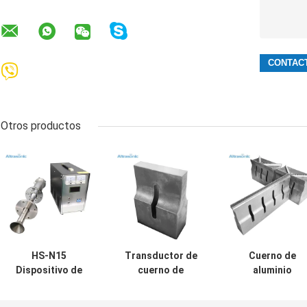
Otros productos
HS-N15
Transductor de
Cuerno de
Dispositivo de
cuerno de
aluminio
atomización por
soldadura por
ultrasónico
ultrasonido de la
ultrasonidos de
personalizado