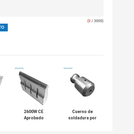
(
0
/ 3000)
2600W CE
Cuerno de
Aprobado
soldadura por
Soldadura
ultrasonido de
ultrasónica
110*20 mm para la