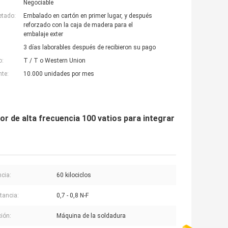
Negociable
etado:
Embalado en cartón en primer lugar, y después
reforzado con la caja de madera para el
embalaje exter
3 días laborables después de recibieron su pago
o:
T / T o Western Union
nte:
10.000 unidades por mes
or de alta frecuencia 100 vatios para integrar
ncia:
60 kilociclos
tancia:
0,7 - 0,8 N-F
ción:
Máquina de la soldadura