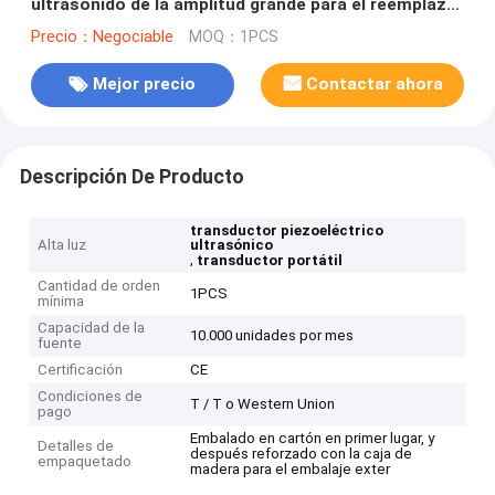
ultrasonido de la amplitud grande para el reemplazo
eléctrico Branson 402 de la industria
Precio：Negociable
MOQ：1PCS
Mejor precio
Contactar ahora
Descripción De Producto
transductor piezoeléctrico
Alta luz
ultrasónico
,
transductor portátil
Cantidad de orden
1PCS
mínima
Capacidad de la
10.000 unidades por mes
fuente
Certificación
CE
Condiciones de
T / T o Western Union
pago
Embalado en cartón en primer lugar, y
Detalles de
después reforzado con la caja de
empaquetado
madera para el embalaje exter