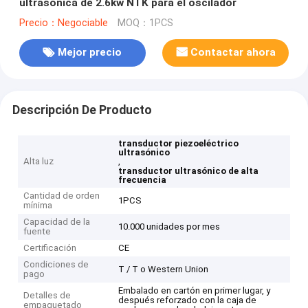
ultrasónica de 2.6kw NTK para el oscilador
Precio：Negociable
MOQ：1PCS
Mejor precio
Contactar ahora
Descripción De Producto
transductor piezoeléctrico
ultrasónico
Alta luz
,
transductor ultrasónico de alta
frecuencia
Cantidad de orden
1PCS
mínima
Capacidad de la
10.000 unidades por mes
fuente
Certificación
CE
Condiciones de
T / T o Western Union
pago
Embalado en cartón en primer lugar, y
Detalles de
después reforzado con la caja de
empaquetado