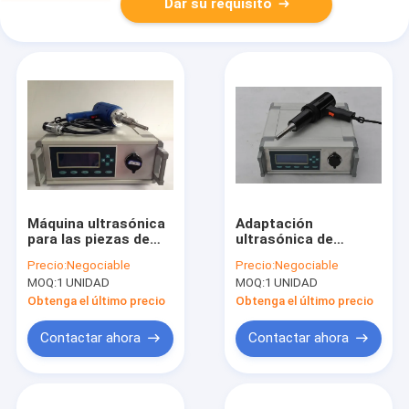
Dar su requisito
Máquina ultrasónica
Adaptación
para las piezas de
ultrasónica de
automóvil grandes,
Autofrequency de la
Precio:
Negociable
Precio:
Negociable
soldador de punto
máquina de la
MOQ:
1 UNIDAD
MOQ:
1 UNIDAD
portátil 1000W de la
soldadura por puntos
soldadura por puntos
del PDA de la tela
Obtenga el último precio
Obtenga el último precio
plástica
Contactar ahora
Contactar ahora