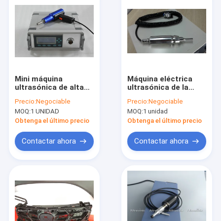
Mini máquina
Máquina eléctrica
ultrasónica de alta
ultrasónica de la
velocidad 800W de la
soldadura por puntos
Precio:
Negociable
Precio:
Negociable
soldadura por puntos
de 28 kilociclos,
MOQ:
1 UNIDAD
MOQ:
1 unidad
con el generador de
pequeño soldador del
Digitaces
punto industrial
Obtenga el último precio
Obtenga el último precio
Contactar ahora
Contactar ahora
Hogar
Productos
Sobre nosotros