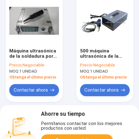
Máquina ultrasónica
500 máquina
de la soldadura por
ultrasónica de la
puntos del pequeño
soldadura por puntos
Precio:
Negociable
Precio:
Negociable
diamante, soldador
del vatio 35kHz para
MOQ:
1 UNIDAD
MOQ:
1 UNIDAD
de alta frecuencia 28
el material del toldo
kilociclos
y de la tienda
Obtenga el último precio
Obtenga el último precio
Contactar ahora
Contactar ahora
Ahorre su tiempo
Permítanos contactar con los mejores
productos con usted.