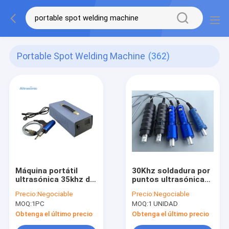
Portable Spot Welding Machine
(362)
Máquina portátil
30Khz soldadura por
ultrasónica 35khz de
puntos ultrasónica
la soldadura por
Sonotrode/máquina
Precio:
Negociable
Precio:
Negociable
puntos para los
portátil de la
MOQ:
1PC
MOQ:
1 UNIDAD
materiales plásticos
soldadura por puntos
Obtenga el último precio
Obtenga el último precio