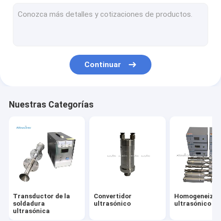
El trabajar a máquina ayudado ultrasónico
El clavar ultrasónico
Sonochemistry ultrasónico
Continuar
Máquina ultrasónica de sellado
máquina ultrasónica de la soldadura por puntos
Nuestras Categorías
Fuente de alimentación ultrasónica
cortadora ultrasónica de la comida
Cortadora ultrasónica
Soldadora ultrasónica del metal
Transductor de la
Convertidor
Homogeneizad
soldadora de plástico por ultrasonido
soldadura
ultrasónico
ultrasónico
ultrasónica