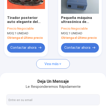
Viaje de la fábrica
Control de calidad
Tirador posterior
Pequeña máquina
auto elegante del
ultrasónica de
Éntrenos en contacto con
espejo de Digitaces
adaptación auto de
Precio:
Negociable
Precio:
Negociable
que clava la máquina
la soldadura por
MOQ:
1 UNIDAD
MOQ:
1 UNIDAD
ultrasónica de la
puntos de la presión
Noticias
soldadura por puntos
con el CE aprobado
Obtenga el último precio
Obtenga el último precio
Casos
Contactar ahora
Contactar ahora
Vea más
Transductor de la soldadura ultrasónica
Convertidor ultrasónico
Deja Un Mensaje
Le Responderemos Rápidamente
Homogeneizador ultrasónico
Microprocesador de cerámica