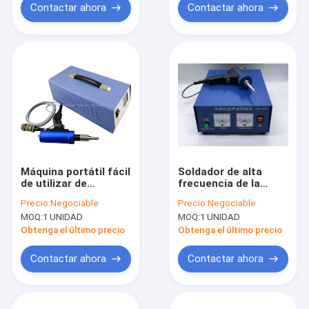
Contactar ahora
Contactar ahora
Máquina portátil fácil
Soldador de alta
de utilizar de
frecuencia de la
escritorio de la
pequeña de la
Precio:
Negociable
Precio:
Negociable
soldadura por puntos
dimensión máquina
MOQ:
1 UNIDAD
MOQ:
1 UNIDAD
para la lámpara de
ultrasónica de la
parada montada alto
soldadura por puntos
Obtenga el último precio
Obtenga el último precio
28 kilociclos
Contactar ahora
Contactar ahora