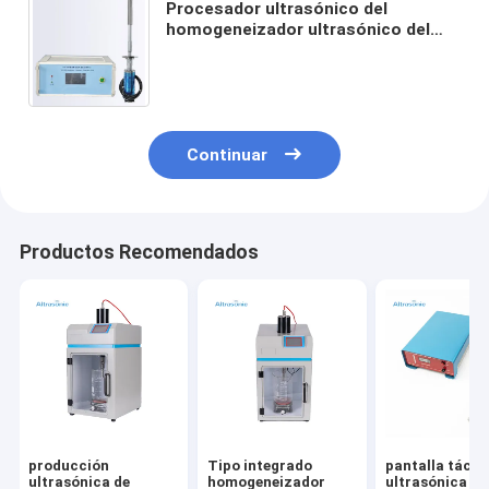
Procesador ultrasónico del
homogeneizador ultrasónico del
gran escala para el refinamiento de
la solución del derretimiento del
metal
Continuar
Productos Recomendados
producción
Tipo integrado
pantalla táctil
ultrasónica de
homogeneizador
ultrasónica de