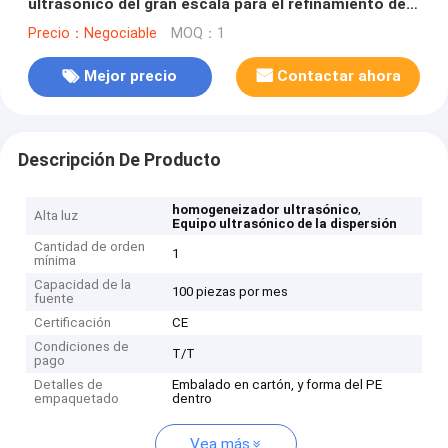
ultrasónico del gran escala para el refinamiento de
la solución del derretimiento del metal
Precio：Negociable
MOQ：1
Mejor precio
Contactar ahora
Descripción De Producto
,
homogeneizador ultrasónico
Alta luz
Equipo ultrasónico de la dispersión
Cantidad de orden
1
mínima
Capacidad de la
100 piezas por mes
fuente
Certificación
CE
Condiciones de
T/T
pago
Detalles de
Embalado en cartón, y forma del PE
empaquetado
dentro
Vea más