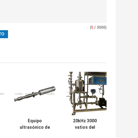
(
0
/ 3000)
Equipo
20kHz 3000
l
ultrasónico de
vatios del
r
Sonochemistry
homogeneizador