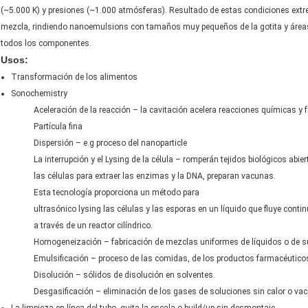
(~5.000 K) y presiones (~1.000 atmósferas). Resultado de estas condiciones extr
mezcla, rindiendo nanoemulsions con tamaños muy pequeños de la gotita y área
todos los componentes.
Usos:
Transformación de los alimentos
Sonochemistry
Aceleración de la reacción – la cavitación acelera reacciones químicas y f
Partícula fina
Dispersión – e.g proceso del nanoparticle
La interrupción y el Lysing de la célula – romperán tejidos biológicos abier
las células para extraer las enzimas y la DNA, preparan vacunas.
Esta tecnología proporciona un método para
ultrasónico lysing las células y las esporas en un líquido que fluye cont
a través de un reactor cilíndrico.
Homogeneización – fabricación de mezclas uniformes de líquidos o de su
Emulsificación – proceso de las comidas, de los productos farmacéuticos
Disolución – sólidos de disolución en solventes.
Desgasificación – eliminación de los gases de soluciones sin calor o vac