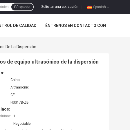
Solicitar una cotización
Búsqueda
|
Spanish
NTROL DE CALIDAD
ÉNTRENOS EN CONTACTO CON
co De La Dispersión
os de equipo ultrasónico de la dispersión
to:
China
:
Altraasonic
CE
HSS17B-ZB
inos:
mínima:
1
Negociable