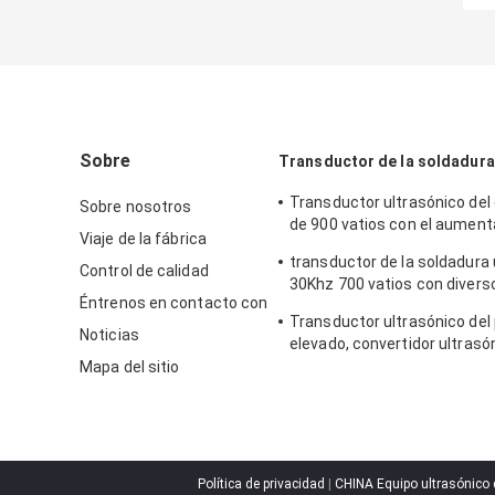
Sobre
Transductor de la soldadura
Transductor ultrasónico del
Sobre nosotros
de 900 vatios con el aument
Viaje de la fábrica
presión Titanium/de acero
transductor de la soldadura 
Control de calidad
30Khz 700 vatios con divers
Éntrenos en contacto con
aumentador de presión
Transductor ultrasónico del
Noticias
elevado, convertidor ultrasón
soldador imperecedero
Mapa del sitio
Política de privacidad
|
CHINA Equipo ultrasónico 