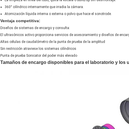
La limpieza en línea del tubo, quita la escala o build/up sin desmontaje.
360° cilíndrico internamente que irradia la cámara.
Atomización líquida interna o externa o polvo que hace el sonotrode.
Ventaja competitiva:
Diseños de sistemas de encargo y consulta:
El ultrasónicos activo proporciona servicios de asesoramiento y diseños de encarg
Altas células de caudalómetro de la punta de prueba de la amplitud
Sin restricción atraviese los sistemas cilíndricos
Punta de prueba Sonicator del poder más elevado
Tamaños de encargo disponibles para el laboratorio y los 