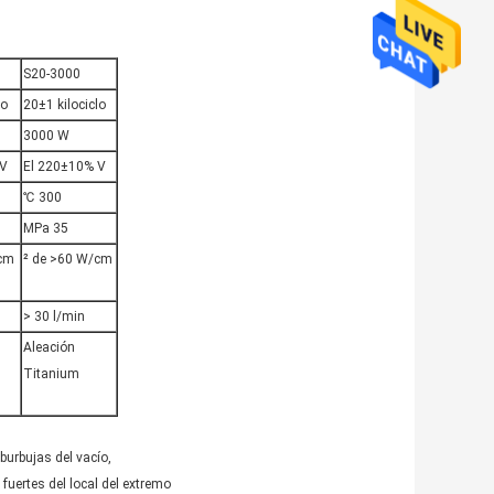
S20-3000
lo
20±1 kilociclo
3000 W
 V
El 220±10% V
℃ 300
MPa 35
/cm
² de >60 W/cm
> 30 l/min
Aleación
Titanium
burbujas del vacío,
uertes del local del extremo