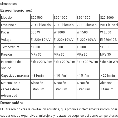
ultrasónico.
Especificaciones:
Modelo
S20-500
S20-1000
S20-1500
S20-2000
Frecuencia
20±1 kilociclo
20±1 kilociclo
20±1 kilociclo
20±1 kilocic
Poder
500 W
W 1000
W 1500
W 2000
Voltaje
El 220±10% V
El 220±10% V
El 220±10% V
El 220±10%
Temperatura
℃ 300
℃ 300
℃ 300
℃ 300
Presión
MPa 35
MPa 35
MPa 35
MPa 35
Intensidad del
² de >20 W/cm
² de >20 W/cm
² de >30 W/cm
² de >40 W
sonido
Capacidad máxima
> 3 l/min
> 10 l/min
> 15 l/min
> 20 l/min
Material de la
Aleación
Aleación
Aleación
Aleación
cabeza de la
Titanium
Titanium
Titanium
Titanium
extremidad
Descripción:
El ultrasonido crea la cavitación acústica, que produce violentamente implosionar 
causar ondas expansivas, microjets y fuerzas de esquileo así como temperaturas f