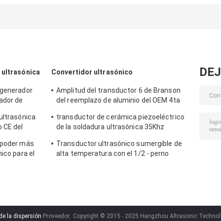
industria para el
avería de la
del vatio 20Kh
extracto chino de
estructura de
con la punta de
la medicina
célula
prueba de la
herbaria
aleación del
titanio
DEJ
 ultrasónica
Convertidor ultrasónico
 generador
Amplitud del transductor 6 de Branson
ador de
del reemplazo de aluminio del OEM 4ta
um con el perno de la junta M8
ultrasónica
transductor de cerámica piezoeléctrico
o CE del
de la soldadura ultrasónica 35Khz
capacitancia de 3,2 - de 4 N-F
 poder más
Transductor ultrasónico sumergible de
ico para el
alta temperatura con el 1/2 - perno
común 20Unf
de la dispersión
Proveedor.
Copyright © 2015 - 2025 Hangzhou Altrasonic Technolog