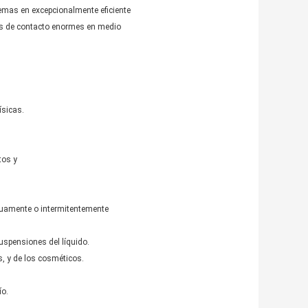
emas en excepcionalmente eficiente
s de contacto enormes en medio
ísicas.
tos y
inuamente o intermitentemente
spensiones del líquido.
, y de los cosméticos.
ío.