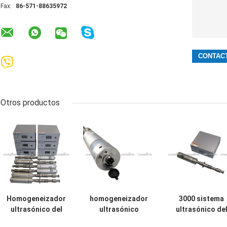
Fax:
86-571-88635972
Otros productos
Homogeneizador
homogeneizador
3000 sistema
ultrasónico del
ultrasónico
ultrasónico de
grado de la
20Khz para la
homogeneizado