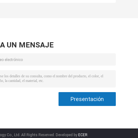
z
del procesador
ultrasónico de
de 3000 vatios
titanio circular
del sistema o a
elección de
aluminio
A UN MENSAJE
y Co., Ltd. All Rights Reserved. Developed by
ECER