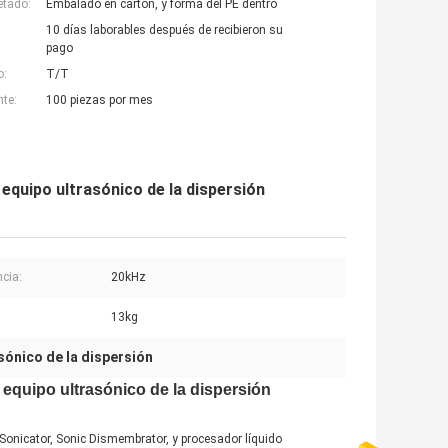
etado:
Embalado en cartón, y forma del PE dentro
10 días laborables después de recibieron su
pago
o:
T/T
nte:
100 piezas por mes
equipo ultrasónico de la dispersión
ncia:
20kHz
13kg
sónico de la dispersión
 equipo ultrasónico de la dispersión
a Sonicator, Sonic Dismembrator, y procesador líquido