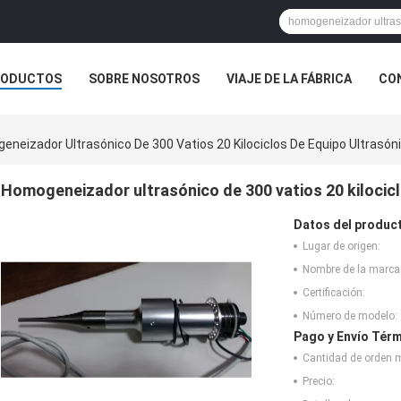
RODUCTOS
SOBRE NOSOTROS
VIAJE DE LA FÁBRICA
CO
CASOS
neizador Ultrasónico De 300 Vatios 20 Kilociclos De Equipo Ultrasóni
Homogeneizador ultrasónico de 300 vatios 20 kilocicl
Datos del produc
Lugar de origen:
Nombre de la marca
Certificación:
Número de modelo:
Pago y Envío Térm
Cantidad de orden 
Precio: