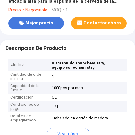
eficacia alta para la espuma de la cerveza de la
Coca-Cola de Sprite que quita burbujas
Precio：Negociable
MOQ：1
Mejor precio
Contactar ahora
Descripción De Producto
,
ultrasonido sonochemistry
Alta luz
equipo sonochemistry
Cantidad de orden
1
mínima
Capacidad de la
1000pcs por mes
fuente
Certificación
CE
Condiciones de
T/T
pago
Detalles de
Embalado en cartón de madera
empaquetado
Vea más