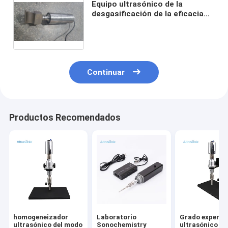
Equipo ultrasónico de la
desgasificación de la eficacia
alta para la espuma de la
cerveza de la Coca-Cola de
Sprite que quita burbujas
Continuar
Productos Recomendados
homogeneizador
Laboratorio
Grado experim
ultrasónico del modo
Sonochemistry
ultrasónico de