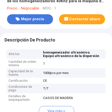
de los homogeneizadores 40Khz para la máquina de
la cavitación
Precio：Negociable
MOQ：1
Mejor precio
Contactar ahora
Descripción De Producto
,
homogeneizador ultrasónico
Alta luz
Equipo ultrasónico de la dispersión
Cantidad de orden
1
mínima
Capacidad de la
1000pcs por mes
fuente
Certificación
CE
Condiciones de
T/T
pago
Detalles de
CASOS DE MADERA
empaquetado
Vea más