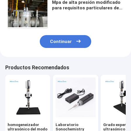
Mpa de alta presión modificado
para requisitos particulares de
la eficacia alta 35 del
procesador del homogeneizador
de Titanuim
Continuar
Productos Recomendados
homogeneizador
Laboratorio
Grado experim
ultrasónico del modo
Sonochemistry
ultrasónico de