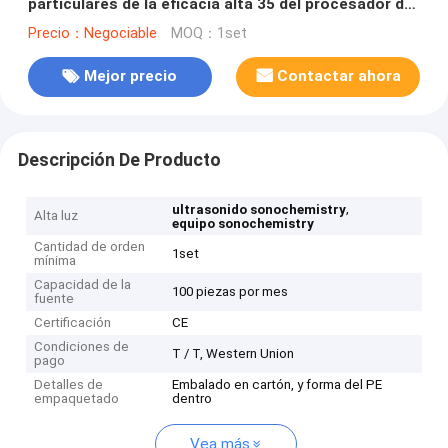
particulares de la eficacia alta 35 del procesador del
homogeneizador de Titanuim
Precio：Negociable
MOQ：1set
Mejor precio
Contactar ahora
Descripción De Producto
,
ultrasonido sonochemistry
Alta luz
equipo sonochemistry
Cantidad de orden
1set
mínima
Capacidad de la
100 piezas por mes
fuente
Certificación
CE
Condiciones de
T / T, Western Union
pago
Detalles de
Embalado en cartón, y forma del PE
empaquetado
dentro
Vea más