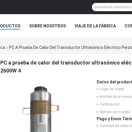
RODUCTOS
SOBRE NOSOTROS
VIAJE DE LA FÁBRICA
CO
CASOS
ica
PC A Prueba De Calor Del Transductor Ultrasónico Eléctrico Piezo
PC a prueba de calor del transductor ultrasónico eléct
2600W 4
Datos del produc
Lugar de origen:
Nombre de la marca
Certificación:
Número de modelo:
Pago y Envío Térm
Cantidad de orden 