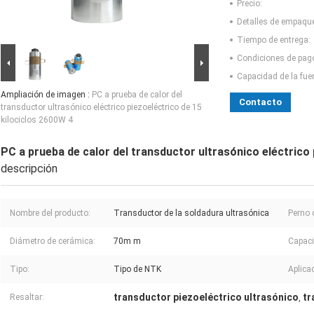
Precio:
Detalles de empaqu
Tiempo de entrega:
Condiciones de pag
Capacidad de la fue
Ampliación de imagen :
PC a prueba de calor del
Contacto
transductor ultrasónico eléctrico piezoeléctrico de 15
kilociclos 2600W 4
PC a prueba de calor del transductor ultrasónico eléctrico 
descripción
Nombre del producto:
Transductor de la soldadura ultrasónica
Perno
Diámetro de cerámica:
70m m
Capaci
Tipo:
Tipo de NTK
Aplica
transductor piezoeléctrico ultrasónico
tr
Resaltar:
,