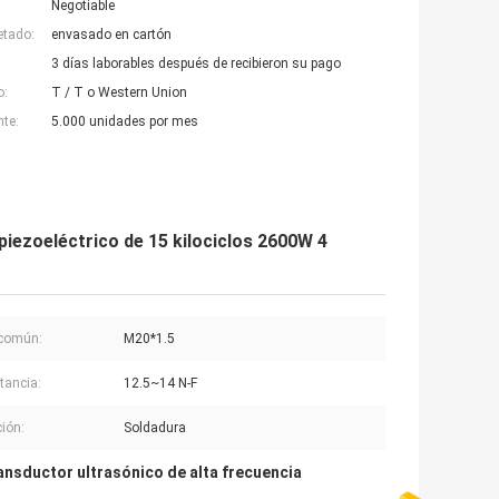
Negotiable
etado:
envasado en cartón
3 días laborables después de recibieron su pago
o:
T / T o Western Union
nte:
5.000 unidades por mes
piezoeléctrico de 15 kilociclos 2600W 4
 común:
M20*1.5
tancia:
12.5~14 N-F
ción:
Soldadura
ansductor ultrasónico de alta frecuencia