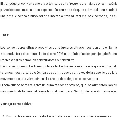
El transductor convierte energía eléctrica de alta frecuencia en vibraciones mecáni
piezoeléctricos intercalados bajo presión entre dos bloques del metal. Entre cada 
una señal eléctrica sinusoidal se alimenta al transductor vía los electrodos, los 
Usos:
Los convertidores ultrasónicos y los transductores ultrasónicos son uno en lo m
el transductor del término. Todo el otro OEM ultrasónico fabrica por ejemplo Bran
refieren a éstos como los convertidores o Konverters.
Los convertidores o los transductores todos hacen la misma energía eléctrica de
tenemos nuestra carga eléctrica que es introducida a través de la superficie de l
movimiento o una vibración en el extremo de trabajo en el convertidor.
El convertidor se rosca sobre un aumentador de presión, que los aumentos, las d
movimiento de la cara del convertidor al cuerno o al Sonotrode como lo llamamos
Ventaja competitiva:
1. Discos de cerámica importados y materias primas de aluminio superiores