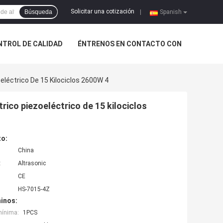
Solicitar una cotización
Búsqueda
|
Spanish
NTROL DE CALIDAD
ÉNTRENOS EN CONTACTO CON
eléctrico De 15 Kilociclos 2600W 4
rico piezoeléctrico de 15 kilociclos
to:
China
:
Altrasonic
CE
HS-7015-4Z
inos:
mínima:
1PCS