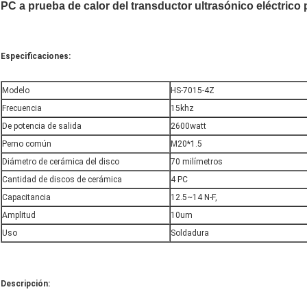
PC a prueba de calor del transductor ultrasónico eléctrico 
Especificaciones:
Modelo
HS-7015-4Z
Frecuencia
15khz
De potencia de salida
2600watt
Perno común
M20*1.5
Diámetro de cerámica del disco
70 milímetros
Cantidad de discos de cerámica
4 PC
Capacitancia
12.5~14 N-F,
Amplitud
10um
Uso
Soldadura
Descripción: