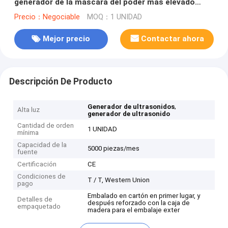
generador de la máscara del poder más elevado
médico de la máquina
Precio：Negociable
MOQ：1 UNIDAD
Mejor precio
Contactar ahora
Descripción De Producto
,
Generador de ultrasonidos
Alta luz
generador de ultrasonido
Cantidad de orden
1 UNIDAD
mínima
Capacidad de la
5000 piezas/mes
fuente
Certificación
CE
Condiciones de
T / T, Western Union
pago
Embalado en cartón en primer lugar, y
Detalles de
después reforzado con la caja de
empaquetado
madera para el embalaje exter